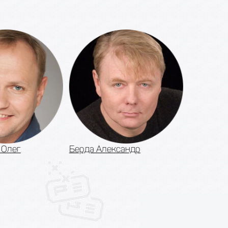
Олег
Берда Александр
Корецкая 