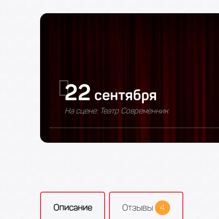
22
сентября
На сцене: Театр Современник
Описание
Отзывы
4