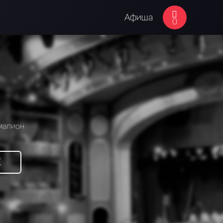
Афиша
0
малион
Е