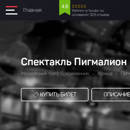
4.8
Главная
Рейтинг в Yandex на
основании 329 отзывов
Спектакль Пигмалион
Московский театр Современник
Афиша
Пиг
>
>
КУПИТЬ БИЛЕТ
ОПИСАНИ