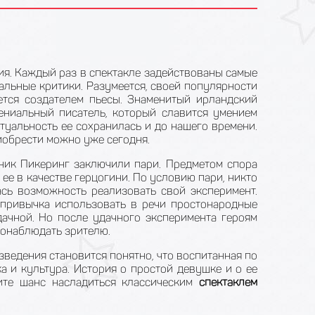
ия. Каждый раз в спектакле задействованы самые
альные критики. Разумеется, своей популярности
ется создателем пьесы. Знаменитый ирландский
ениальный писатель, который славится умением
туальность ее сохранилась и до нашего времени.
иобрести можно уже сегодня.
вник Пикеринг заключили пари. Предметом спора
ее в качестве герцогини. По условию пари, никто
ась возможность реализовать свой эксперимент.
о привычка использовать в речи простонародные
дачной. Но после удачного эксперимента героям
понаблюдать зрителю.
ведения становится понятно, что воспитанная по
а и культура. История о простой девушке и о ее
ите шанс насладиться классическим
спектаклем