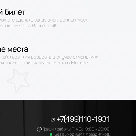
й билет
можете сделать заказ электронных мест,
чение мест на Ваш e-mail!
е места
жей, гарантия возврата в случае отмены или
ем только официальные места в Москве.
+7(499)110-1931
График работы Пн-Вс: 9:00 - 20:00
Без выходных и праздников.