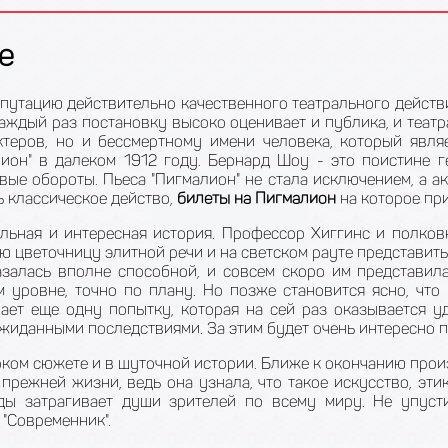
е
епутацию действительно качественного театрального действ
каждый раз постановку высоко оценивает и публика, и театр
ктеров, но и бессмертному имени человека, который явля
ион" в далеком 1912 году. Бернард Шоу - это поистине г
вые обороты. Пьеса "Пигмалион" не стала исключением, а ак
ь классическое действо,
билеты на Пигмалион
на которое пр
ельная и интересная история. Профессор Хиггинс и полко
ю цветочницу элитной речи и на светском рауте представить 
залась вполне способной, и совсем скоро им представил
 уровне, точно по плану. Но позже становится ясно, чт
ает еще одну попытку, которая на сей раз оказывается у
ожиданными последствиями. За этим будет очень интересно 
рком сюжете и в шуточной истории. Ближе к окончанию произ
режней жизни, ведь она узнала, что такое искусство, этик
ы затрагивает души зрителей по всему миру. Не упуст
 "Современник".