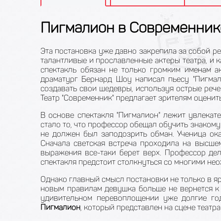
Пигмалион в Современник
Эта постановка уже давно закрепила за собой р
талантливые и прославленные актеры театра, и 
спектакль обязан не только громким именам а
драматург Бернард Шоу написал пьесу "Пигмал
создавать свои шедевры, используя острые рече
Театр "Современник" предлагает зрителям оценит
В основе спектакля "Пигмалион" лежит увлекат
стало то, что профессор обещал обучить знакому
не должен был заподозрить обман. Ученица ока
Сначала светская встреча проходила на высшем
выражения все-таки берет верх. Профессор дел
спектакля предстоит столкнуться со многими не
Однако главный смысл постановки не только в я
новым правилам девушка больше не вернется к п
удивительном перевоплощении уже долгие год
Пигмалион
, который представлен на сцене театра