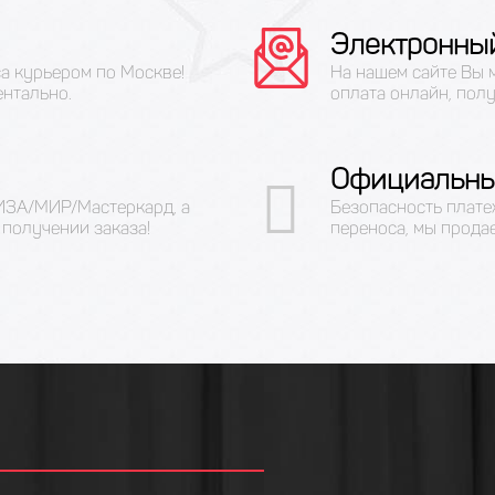
Электронны
са курьером по Москве!
На нашем сайте Вы 
ентально.
оплата онлайн, полу
Официальны
ВИЗА/МИР/Мастеркард, а
Безопасность плате
получении заказа!
переноса, мы прода