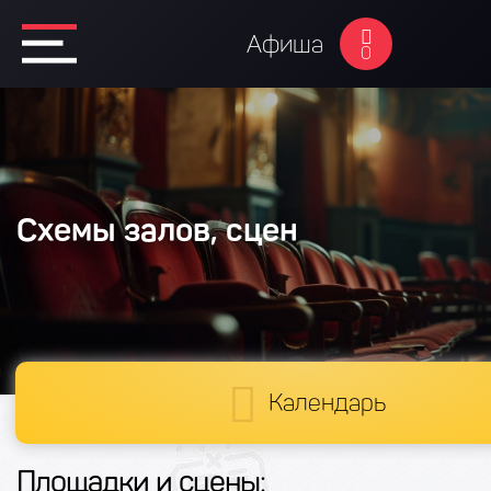
Афиша
0
Схемы залов, сцен
Календарь
Площадки и сцены: