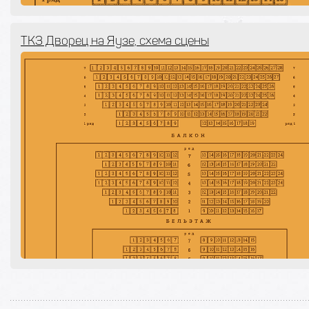
ТКЗ Дворец на Яузе, схема сцены