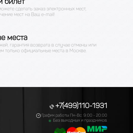
й билет
можете сделать заказ электронных мест,
чение мест на Ваш e-mail!
е места
жей, гарантия возврата в случае отмены или
ем только официальные места в Москве.
+7(499)110-1931
График работы Пн-Вс: 9:00 - 20:00
Без выходных и праздников.