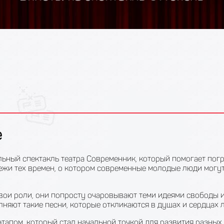
е
альный спектакль театра Современник, который помогает пог
ежи тех времен, о котором современные молодые люди могут
вои роли, они попросту очаровывают теми идеями свободы 
лняют такие песни, которые откликаются в душах и сердцах л
тапом, который стал начальной точкой для развития разных