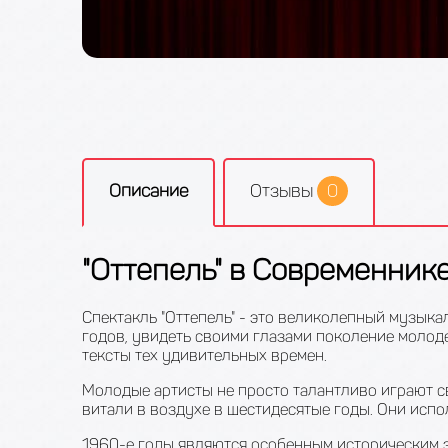
Описание
Отзывы
0
"Оттепель" в Современник
Спектакль "Оттепель" - это великолепный музык
годов, увидеть своими глазами поколение молод
тексты тех удивительных времен.
Молодые артисты не просто талантливо играют с
витали в воздухе в шестидесятые годы. Они испо
1960-е годы являются особенным историческим э