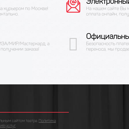
Электронны
са курьером по Москве!
На нашем сайте Вы 
ентально.
оплата онлайн, полу
Официальны
ВИЗА/МИР/Мастеркард, а
Безопасность плате
получении заказа!
переноса, мы прода
льным сайтом театра.
Политика
ия услуг
.