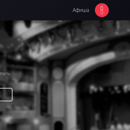
Афиша
0
епель
Е