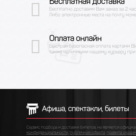
Бесплатная доставка
Бесплатно доставим Вам заказ за 2 ча
Либо электронные места на почту мом
Оплата онлайн
Быстрая безопасная оплата картами 
также наличными нашему курьеру при 
Афиша, спектакли, билеты
Сервис подбора и доставки билетов, не является официа
конфиденциальности
,
публичная оферта
,
правила оказан