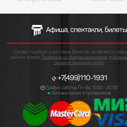
Афиша, спектакли, билет
Сервис подбора и доставки билетов, не является офи
сайтом театра.
Политика конфиденциальности
,
публичн
правила оказания услуг
.
+7(499)110-1931
График работы Пн-Вс: 9:00 - 20:00
Без выходных и праздников.