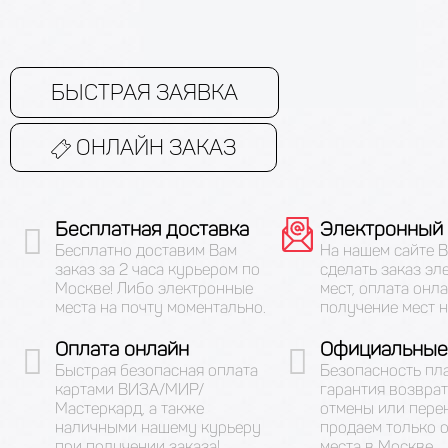
БЫСТРАЯ ЗАЯВКА
ОНЛАЙН ЗАКАЗ
Бесплатная доставка
Электронный 
Бесплатно доставим Вам
На нашем сайте 
заказ за 2 часа курьером по
сделать заказ эл
Москве! Либо электронные
мест, оплата онла
места на почту моментально.
получение мест н
Оплата онлайн
Официальные
Быстрая безопасная оплата
Безопасность пл
картами ВИЗА/МИР/
гарантия возврат
Мастеркард, а также
отмены или пере
наличными нашему курьеру
продаем только 
при получении заказа!
места в Москве.