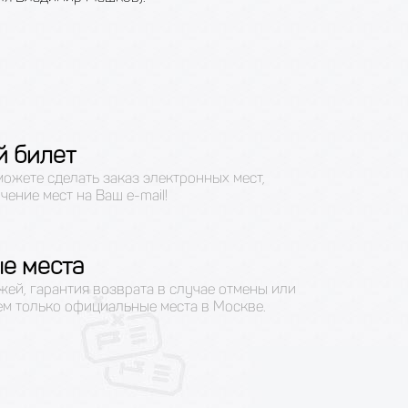
й билет
можете сделать заказ электронных мест,
чение мест на Ваш e-mail!
е места
жей, гарантия возврата в случае отмены или
ем только официальные места в Москве.