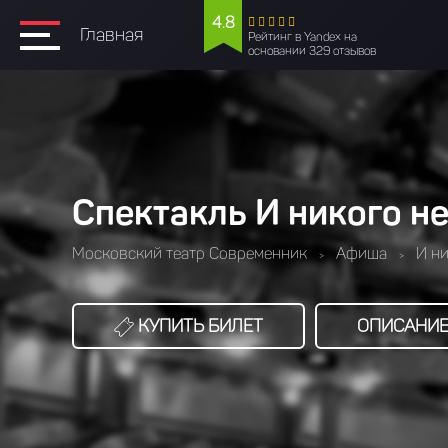
4.8
Главная
Рейтинг в Yandex на
основании 329 отзывов
Спектакль И никого не
Московский театр Современник
Афиша
И ни
>
>
КУПИТЬ БИЛЕТ
ОПИСАНИ