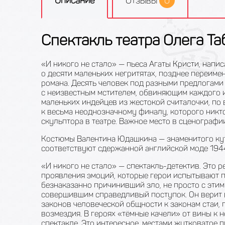
Описание
Отзывы
0
Спектакль театра Олега Та
«И никого не стало» — пьеса Агаты Кристи, напи
о десяти маленьких негритятах, позднее переим
романа. Десять человек под разными предлогами 
с неизвестным мстителем, обвиняющим каждого и
маленьких индейцев из жестокой считалочки, по
к весьма неоднозначному финалу, которого никт
скульптора в театре. Важное место в сценограф
Костюмы Валентина Юдашкина — знаменитого кутю
соответствуют сдержанной английской моде 1944 
«И никого не стало» — спектакль-детектив. Это 
проявления эмоций, которые герои испытывают п
безнаказанно причинивший зло, не просто с этим
совершившим справедливый поступок. Он верит в 
законов человеческой общности к законам стаи,
возмездия. В героях «тёмные качели» от вины к 
спектакле. Это интересное, местами жутковатое 