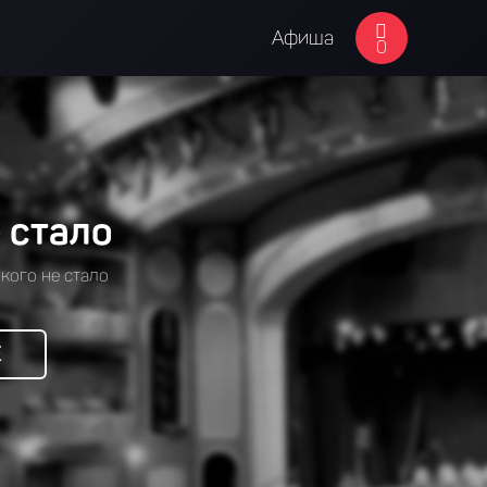
Афиша
0
 стало
кого не стало
Е