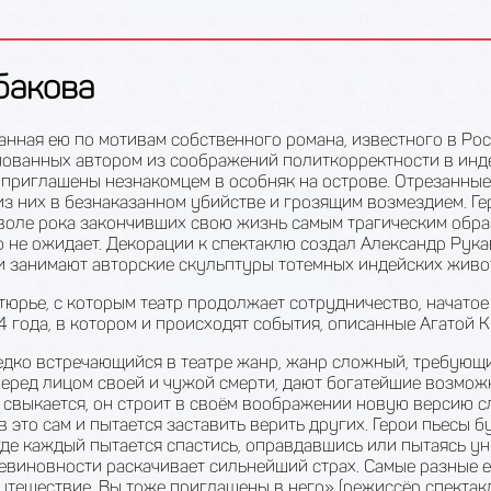
бакова
санная ею по мотивам собственного романа, известного в Рос
енованных автором из соображений политкорректности в инде
приглашены незнакомцем в особняк на острове. Отрезанные 
з них в безнаказанном убийстве и грозящим возмездием. Г
 воле рока закончивших свою жизнь самым трагическим обра
о не ожидает. Декорации к спектаклю создал Александр Рука
ии занимают авторские скульптуры тотемных индейских живо
рье, с которым театр продолжает сотрудничество, начатое 
года, в котором и происходят события, описанные Агатой К
редко встречающийся в театре жанр, жанр сложный, требующи
еред лицом своей и чужой смерти, дают богатейшие возмож
 свыкается, он строит в своём воображении новую версию сл
это сам и пытается заставить верить других. Герои пьесы б
 где каждый пытается спастись, оправдавшись или пытаясь 
невиновности раскачивает сильнейший страх. Самые разные 
путешествие. Вы тоже приглашены в него» (режиссёр спекта