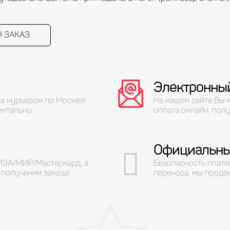
 ЗАКАЗ
Электронны
са курьером по Москве!
На нашем сайте Вы 
ентально.
оплата онлайн, полу
Официальны
ВИЗА/МИР/Мастеркард, а
Безопасность плате
получении заказа!
переноса, мы прода