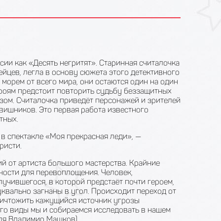
сии как «Десять негритят». Старинная считалочка
йцев, легла в основу сюжета этого детективного
морем от всего мира, они остаются один на один
ероям предстоит повторить судьбу беззащитных
зом. Считалочка приведёт персонажей и зрителей
вишников. Это первая работа известного
тных.
в спектакле «Моя прекрасная леди», —
ристи.
й от артиста большого мастерства. Крайние
ности для перевоплощения. Человек,
учившегося, в которой предстаёт почти героем,
уквально загнаны в угол. Происходит переход от
уничтожить кажущийся источник угрозы
его виды мы и собираемся исследовать в нашем
кля Владимир Машков).