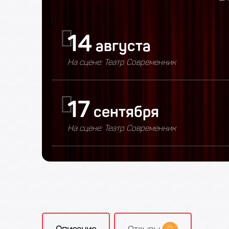
14
августа
На сцене: Театр Современник
17
сентября
На сцене: Театр Современник