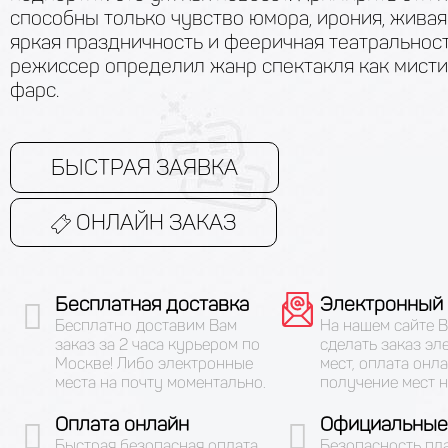
способны только чувство юмора, ирония, живая
яркая праздничность и фееричная театральност
режиссер определил жанр спектакля как мист
фарс.
БЫСТРАЯ ЗАЯВКА
ОНЛАЙН ЗАКАЗ
Бесплатная доставка
Электронный 
Бесплатно доставим Вам
На нашем сайте 
заказ за 2 часа курьером по
сделать заказ эл
Москве! Либо электронные
мест, оплата онла
места на почту моментально.
получение мест н
Оплата онлайн
Официальные
Быстрая безопасная оплата
Безопасность пл