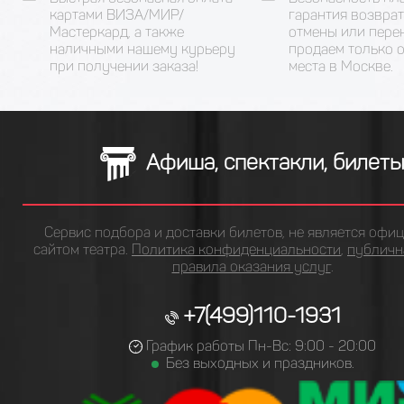
картами ВИЗА/МИР/
гарантия возврат
Мастеркард, а также
отмены или пере
наличными нашему курьеру
продаем только 
при получении заказа!
места в Москве.
Афиша, спектакли, билет
Сервис подбора и доставки билетов, не является офи
сайтом театра.
Политика конфиденциальности
,
публичн
правила оказания услуг
.
+7(499)110-1931
График работы Пн-Вс: 9:00 - 20:00
Без выходных и праздников.